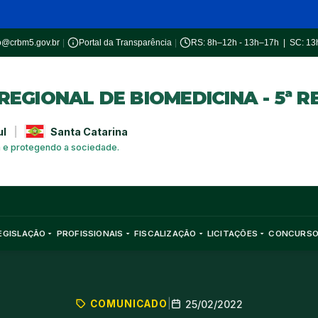
o@crbm5.gov.br
|
Portal da Transparência
|
RS: 8h–12h - 13h–17h | SC: 1
EGIONAL DE BIOMEDICINA - 5ª R
ul
|
Santa Catarina
a e protegendo a sociedade.
EGISLAÇÃO
PROFISSIONAIS
FISCALIZAÇÃO
LICITAÇÕES
CONCURS
COMUNICADO
|
25/02/2022