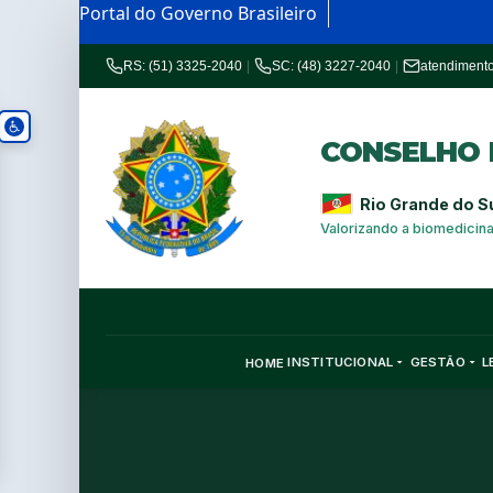
Portal do Governo Brasileiro
RS: (51) 3325-2040
|
SC: (48) 3227-2040
|
atendiment
CONSELHO R
Rio Grande do S
Valorizando a biomedicin
INSTITUCIONAL
GESTÃO
L
HOME