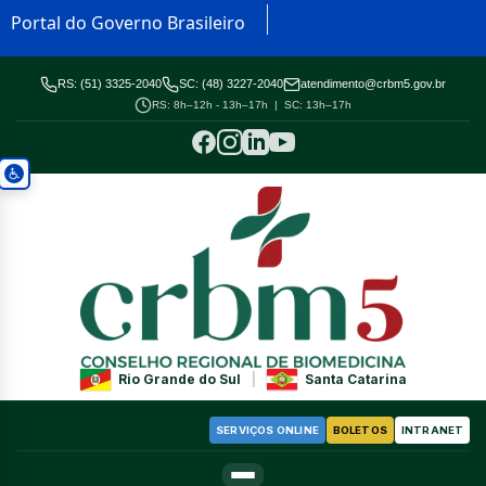
Portal do Governo Brasileiro
RS: (51) 3325-2040
SC: (48) 3227-2040
atendimento@crbm5.gov.br
RS: 8h–12h - 13h–17h | SC: 13h–17h
Rio Grande do Sul
|
Santa Catarina
SERVIÇOS ONLINE
BOLETOS
INTRANET