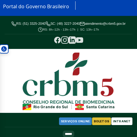
Portal do Governo Brasileiro
RS: (51) 3325-2040
SC: (48) 3227-2040
atendimento@crbm5.gov.br
RS: 8h–12h - 13h–17h | SC: 13h–17h
Rio Grande do Sul
|
Santa Catarina
SERVIÇOS ONLINE
BOLETOS
INTRANET