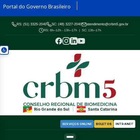
Portal do Governo Brasileiro
RS: (51) 3325-2040
SC: (48) 3227-2040
atendimento@crbm5.gov.br
RS: 8h–12h - 13h–17h | SC: 13h–17h
Rio Grande do Sul
|
Santa Catarina
SERVIÇOS ONLINE
BOLETOS
INTRANET