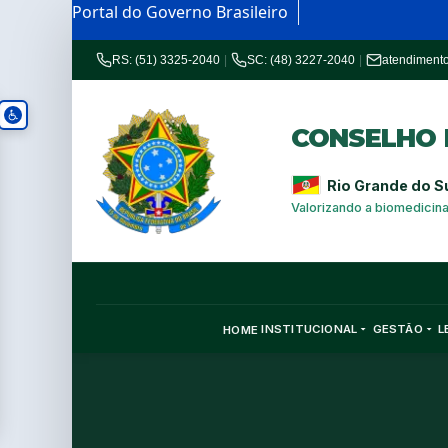
Portal do Governo Brasileiro
RS: (51) 3325-2040
|
SC: (48) 3227-2040
|
atendiment
CONSELHO R
Rio Grande do S
Valorizando a biomedicin
INSTITUCIONAL
GESTÃO
L
HOME