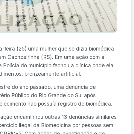
a-feira (25) uma mulher que se dizia biomédica
s em Cachoeirinha (RS). Em uma ação com a
e Polícia do município fechou a clínica onde ela
dimentos, bronzeamento artificial.
tre do ano passado, uma denúncia de
stério Público do Rio Grande do Sul após
belecimento não possuía registro de biomédica.
zação encaminhou outras 13 denúncias similares
rcício ilegal da Biomedicina por pessoas sem
no CRBM-5. Com ações de investigação e de