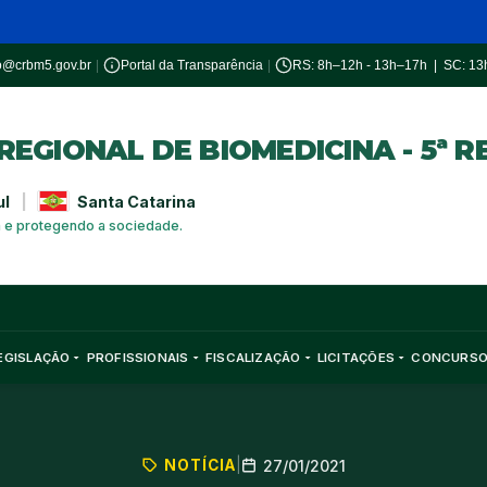
o@crbm5.gov.br
|
Portal da Transparência
|
RS: 8h–12h - 13h–17h | SC: 1
EGIONAL DE BIOMEDICINA - 5ª R
ul
|
Santa Catarina
a e protegendo a sociedade.
EGISLAÇÃO
PROFISSIONAIS
FISCALIZAÇÃO
LICITAÇÕES
CONCURS
NOTÍCIA
|
27/01/2021