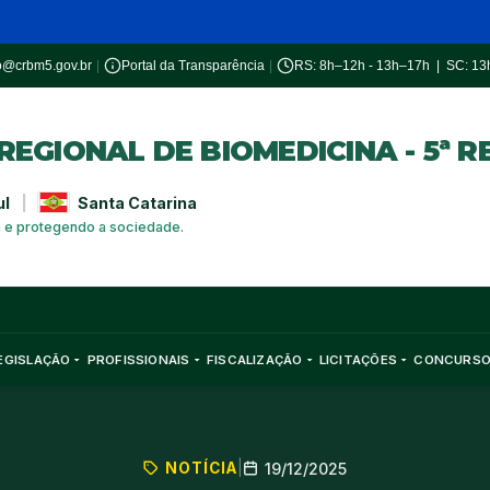
o@crbm5.gov.br
|
Portal da Transparência
|
RS: 8h–12h - 13h–17h | SC: 1
EGIONAL DE BIOMEDICINA - 5ª R
ul
|
Santa Catarina
a e protegendo a sociedade.
EGISLAÇÃO
PROFISSIONAIS
FISCALIZAÇÃO
LICITAÇÕES
CONCURS
NOTÍCIA
|
19/12/2025