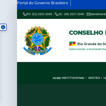
Portal do Governo Brasileiro
RS: (51) 3325-2040
|
SC: (48) 3227-2040
|
atendiment
CONSELHO R
Rio Grande do S
Valorizando a biomedicin
INSTITUCIONAL
GESTÃO
L
HOME