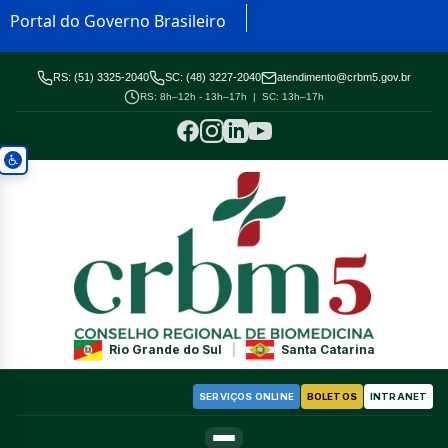
Portal do Governo Brasileiro
RS: (51) 3325-2040
SC: (48) 3227-2040
atendimento@crbm5.gov.br
RS: 8h–12h - 13h–17h | SC: 13h–17h
Rio Grande do Sul
|
Santa Catarina
SERVIÇOS ONLINE
BOLETOS
INTRANET