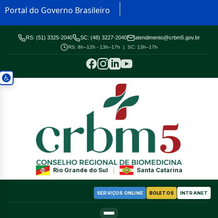
Portal do Governo Brasileiro
RS: (51) 3325-2040
SC: (48) 3227-2040
atendimento@crbm5.gov.br
RS: 8h–12h - 13h–17h | SC: 13h–17h
Rio Grande do Sul
|
Santa Catarina
SERVIÇOS ONLINE
BOLETOS
INTRANET