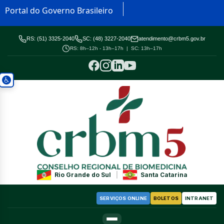
Portal do Governo Brasileiro
RS: (51) 3325-2040
SC: (48) 3227-2040
atendimento@crbm5.gov.br
RS: 8h–12h - 13h–17h | SC: 13h–17h
Rio Grande do Sul
|
Santa Catarina
SERVIÇOS ONLINE
BOLETOS
INTRANET