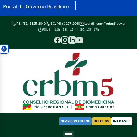
Portal do Governo Brasileiro
RS: (51) 3325-2040
SC: (48) 3227-2040
atendimento@crbm5.gov.br
RS: 8h–12h - 13h–17h | SC: 13h–17h
Rio Grande do Sul
|
Santa Catarina
SERVIÇOS ONLINE
BOLETOS
INTRANET