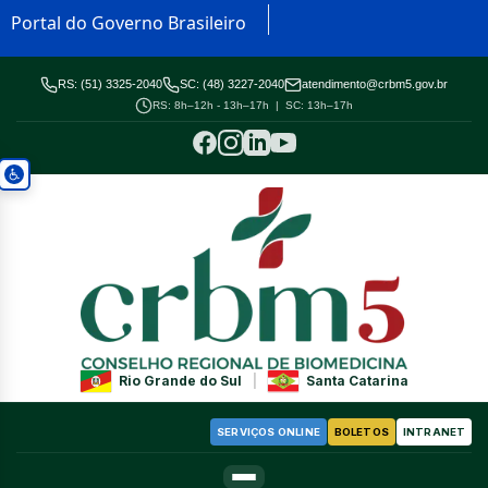
Portal do Governo Brasileiro
RS: (51) 3325-2040
SC: (48) 3227-2040
atendimento@crbm5.gov.br
RS: 8h–12h - 13h–17h | SC: 13h–17h
Rio Grande do Sul
|
Santa Catarina
SERVIÇOS ONLINE
BOLETOS
INTRANET