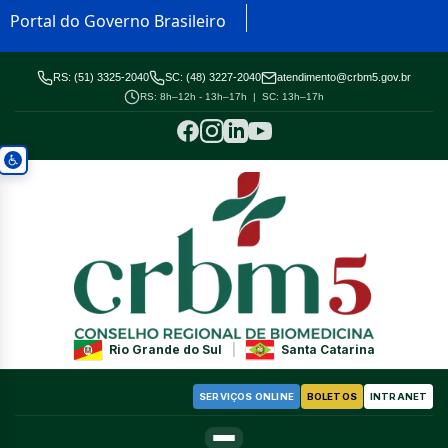
Portal do Governo Brasileiro
RS: (51) 3325-2040
SC: (48) 3227-2040
atendimento@crbm5.gov.br
RS: 8h–12h - 13h–17h | SC: 13h–17h
Rio Grande do Sul
|
Santa Catarina
SERVIÇOS ONLINE
BOLETOS
INTRANET