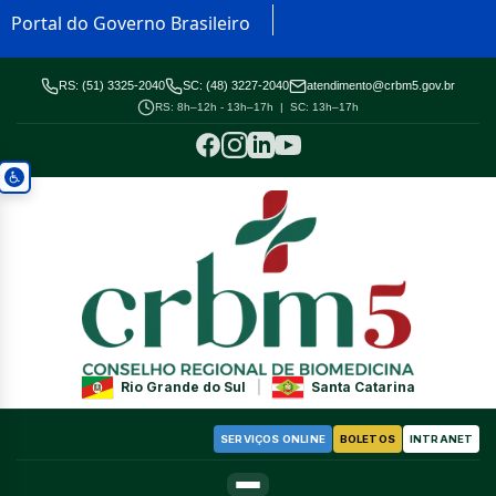
Portal do Governo Brasileiro
RS: (51) 3325-2040
SC: (48) 3227-2040
atendimento@crbm5.gov.br
RS: 8h–12h - 13h–17h | SC: 13h–17h
Rio Grande do Sul
|
Santa Catarina
SERVIÇOS ONLINE
BOLETOS
INTRANET