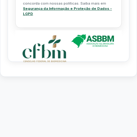
concorda com nossas políticas. Saiba mais em
Segurança da Informação e Proteção de Dados -
LGPD