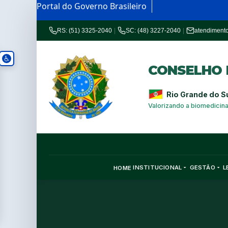
Portal do Governo Brasileiro
RS: (51) 3325-2040
|
SC: (48) 3227-2040
|
atendiment
CONSELHO R
Rio Grande do S
Valorizando a biomedicin
INSTITUCIONAL
GESTÃO
L
HOME