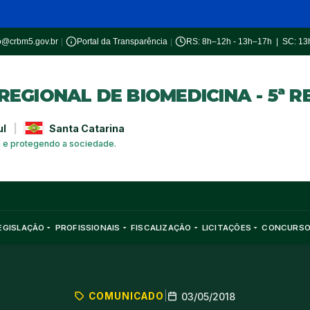
o@crbm5.gov.br
|
Portal da Transparência
|
RS: 8h–12h - 13h–17h | SC: 1
EGIONAL DE BIOMEDICINA - 5ª R
ul
|
Santa Catarina
a e protegendo a sociedade.
EGISLAÇÃO
PROFISSIONAIS
FISCALIZAÇÃO
LICITAÇÕES
CONCURS
COMUNICADO
|
03/05/2018