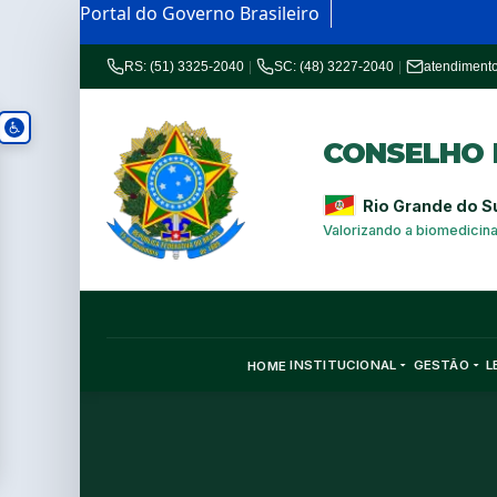
Portal do Governo Brasileiro
RS: (51) 3325-2040
|
SC: (48) 3227-2040
|
atendiment
CONSELHO R
Rio Grande do S
Valorizando a biomedicin
INSTITUCIONAL
GESTÃO
L
HOME