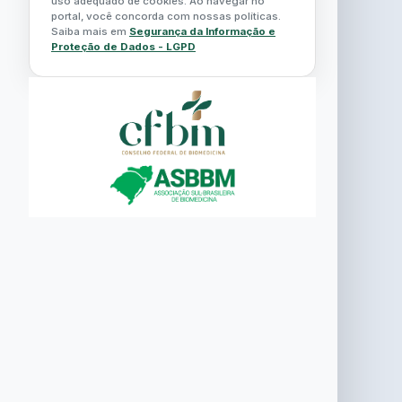
uso adequado de cookies. Ao navegar no
portal, você concorda com nossas políticas.
Saiba mais em
Segurança da Informação e
Proteção de Dados - LGPD