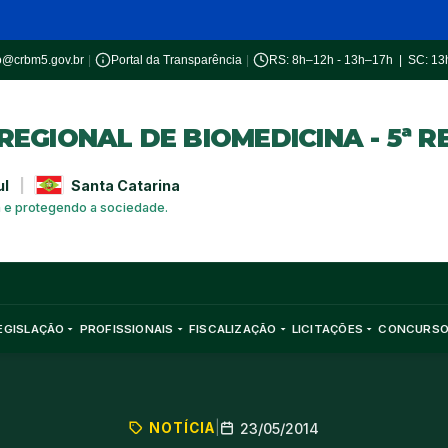
o@crbm5.gov.br
|
Portal da Transparência
|
RS: 8h–12h - 13h–17h | SC: 1
EGIONAL DE BIOMEDICINA - 5ª R
ul
|
Santa Catarina
a e protegendo a sociedade.
EGISLAÇÃO
PROFISSIONAIS
FISCALIZAÇÃO
LICITAÇÕES
CONCURS
NOTÍCIA
|
23/05/2014