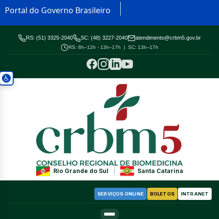
Portal do Governo Brasileiro
RS: (51) 3325-2040
SC: (48) 3227-2040
atendimento@crbm5.gov.br
RS: 8h–12h - 13h–17h | SC: 13h–17h
Rio Grande do Sul
|
Santa Catarina
SERVIÇOS ONLINE
BOLETOS
INTRANET