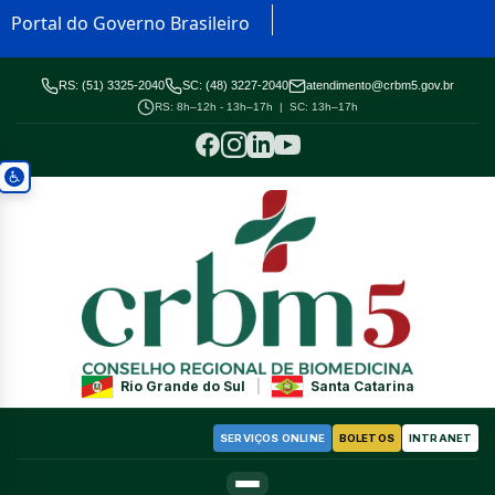
Portal do Governo Brasileiro
RS: (51) 3325-2040
SC: (48) 3227-2040
atendimento@crbm5.gov.br
RS: 8h–12h - 13h–17h | SC: 13h–17h
Rio Grande do Sul
|
Santa Catarina
SERVIÇOS ONLINE
BOLETOS
INTRANET