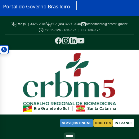
Portal do Governo Brasileiro
RS: (51) 3325-2040
SC: (48) 3227-2040
atendimento@crbm5.gov.br
RS: 8h–12h - 13h–17h | SC: 13h–17h
Rio Grande do Sul
|
Santa Catarina
SERVIÇOS ONLINE
BOLETOS
INTRANET