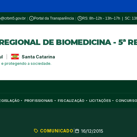
o@crbm5.gov.br
|
Portal da Transparência
|
RS: 8h–12h - 13h–17h | SC: 1
EGIONAL DE BIOMEDICINA - 5ª R
ul
|
Santa Catarina
a e protegendo a sociedade.
EGISLAÇÃO
PROFISSIONAIS
FISCALIZAÇÃO
LICITAÇÕES
CONCURS
COMUNICADO
|
16/12/2015