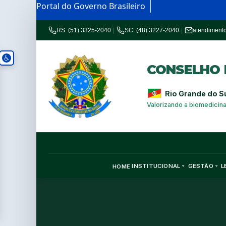
Portal do Governo Brasileiro
RS: (51) 3325-2040
|
SC: (48) 3227-2040
|
atendiment
CONSELHO R
Rio Grande do S
Valorizando a biomedicin
INSTITUCIONAL
GESTÃO
L
HOME