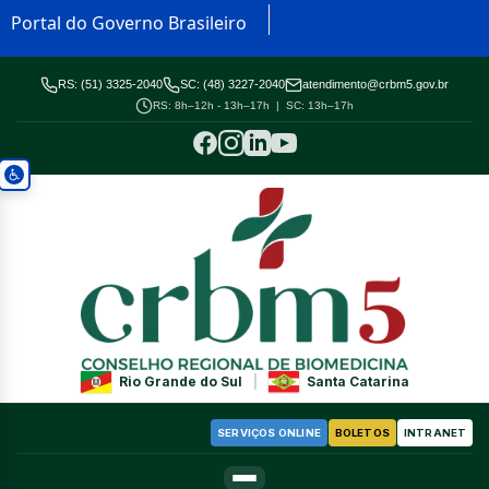
Portal do Governo Brasileiro
RS: (51) 3325-2040
SC: (48) 3227-2040
atendimento@crbm5.gov.br
RS: 8h–12h - 13h–17h | SC: 13h–17h
Rio Grande do Sul
|
Santa Catarina
SERVIÇOS ONLINE
BOLETOS
INTRANET