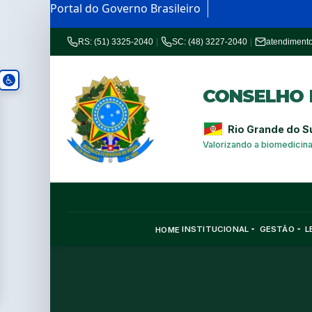
Portal do Governo Brasileiro
RS: (51) 3325-2040
|
SC: (48) 3227-2040
|
atendiment
CONSELHO R
Rio Grande do S
Valorizando a biomedicin
INSTITUCIONAL
GESTÃO
L
HOME