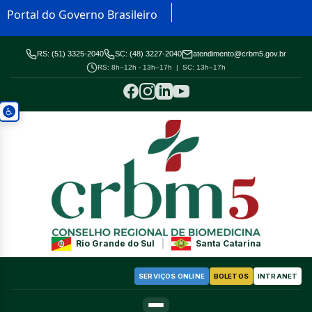
Portal do Governo Brasileiro
RS: (51) 3325-2040
SC: (48) 3227-2040
atendimento@crbm5.gov.br
RS: 8h–12h - 13h–17h | SC: 13h–17h
Rio Grande do Sul
|
Santa Catarina
SERVIÇOS ONLINE
BOLETOS
INTRANET