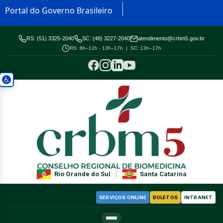
Portal do Governo Brasileiro
RS: (51) 3325-2040
SC: (48) 3227-2040
atendimento@crbm5.gov.br
RS: 8h–12h - 13h–17h | SC: 13h–17h
Rio Grande do Sul
|
Santa Catarina
SERVIÇOS ONLINE
BOLETOS
INTRANET