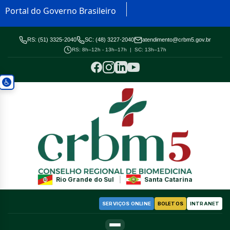
Portal do Governo Brasileiro
RS: (51) 3325-2040
SC: (48) 3227-2040
atendimento@crbm5.gov.br
RS: 8h–12h - 13h–17h | SC: 13h–17h
Rio Grande do Sul
|
Santa Catarina
SERVIÇOS ONLINE
BOLETOS
INTRANET