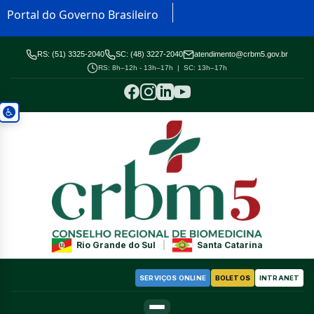
Portal do Governo Brasileiro
RS: (51) 3325-2040
SC: (48) 3227-2040
atendimento@crbm5.gov.br
RS: 8h–12h - 13h–17h | SC: 13h–17h
Rio Grande do Sul
|
Santa Catarina
SERVIÇOS ONLINE
BOLETOS
INTRANET