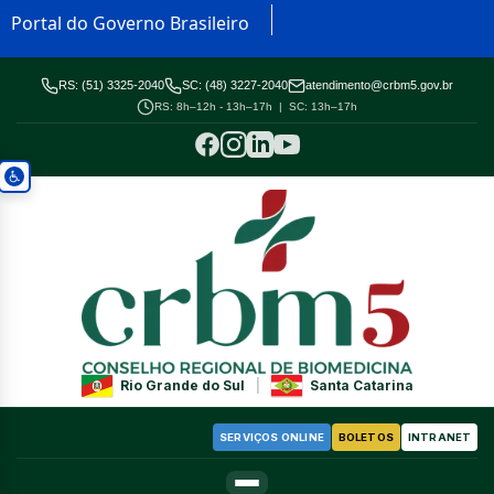
Portal do Governo Brasileiro
RS: (51) 3325-2040
SC: (48) 3227-2040
atendimento@crbm5.gov.br
RS: 8h–12h - 13h–17h | SC: 13h–17h
Rio Grande do Sul
|
Santa Catarina
SERVIÇOS ONLINE
BOLETOS
INTRANET