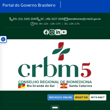
Portal do Governo Brasileiro
RS: (51) 3325-2040
SC: (48) 3227-2040
atendimento@crbm5.gov.br
RS: 8h–12h - 13h–17h | SC: 13h–17h
Rio Grande do Sul
|
Santa Catarina
SERVIÇOS ONLINE
BOLETOS
INTRANET