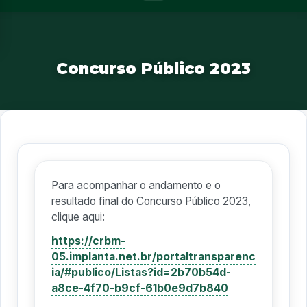
Concurso Público 2023
Para acompanhar o andamento e o
resultado final do Concurso Público 2023,
clique aqui:
https://crbm-
05.implanta.net.br/portaltransparenc
ia/#publico/Listas?id=2b70b54d-
a8ce-4f70-b9cf-61b0e9d7b840