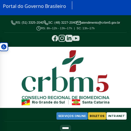
Portal do Governo Brasileiro
RS: (51) 3325-2040
SC: (48) 3227-2040
atendimento@crbm5.gov.br
RS: 8h–12h - 13h–17h | SC: 13h–17h
Rio Grande do Sul
|
Santa Catarina
SERVIÇOS ONLINE
BOLETOS
INTRANET