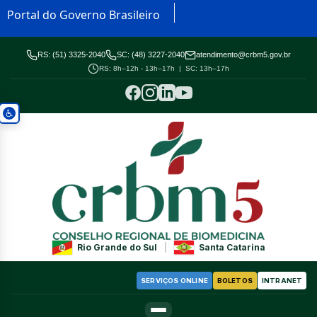
Portal do Governo Brasileiro
RS: (51) 3325-2040
SC: (48) 3227-2040
atendimento@crbm5.gov.br
RS: 8h–12h - 13h–17h | SC: 13h–17h
Rio Grande do Sul
|
Santa Catarina
SERVIÇOS ONLINE
BOLETOS
INTRANET